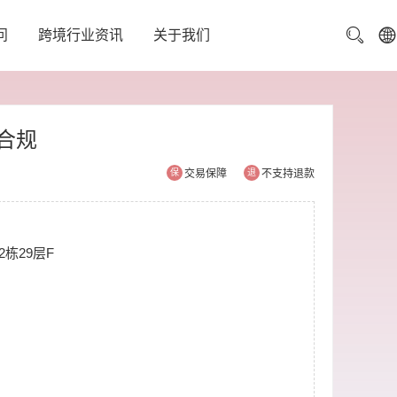
问
跨境行业资讯
关于我们
合规
保
交易保障
退
不支持退款
栋29层F