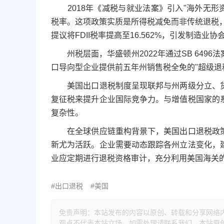
2018年《减税与就业法案》引入"海外无形资产收
税率。这项政策实质是所得税减免而非传统退税，
提议将FDII税率提高至16.562%，引发制造业
州税层面，华盛顿州2022年通过SB 649
口导向型企业提供前五年州销售税全免的"超级退
美国出口退税制度呈现联邦与州两级分立、货
复征税来提升企业国际竞争力。与增值税国家的
复杂性。
在全球供应链重构背景下，美国出口退税政策
新尤为活跃。企业需要动态跟踪各州立法变化，
业应定期进行退税资格审计，充分利用美国海关
#出口退税
#美国
免责声明：本站发布的内容以原创、转载和分享网络
观点不代表本站立场，如需处理请联系我们。本站原