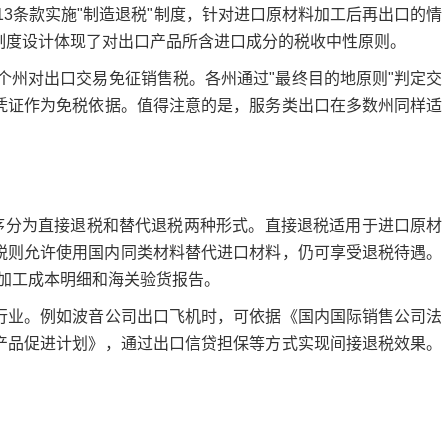
13条款实施"制造退税"制度，针对进口原材料加工后再出口的情
制度设计体现了对出口产品所含进口成分的税收中性原则。
个州对出口交易免征销售税。各州通过"最终目的地原则"判定交
凭证作为免税依据。值得注意的是，服务类出口在多数州同样适
序分为直接退税和替代退税两种形式。直接退税适用于进口原材
退税则允许使用国内同类材料替代进口材料，仍可享受退税待遇。
并附加工成本明细和海关验货报告。
业。例如波音公司出口飞机时，可依据《国内国际销售公司法
产品促进计划》，通过出口信贷担保等方式实现间接退税效果。