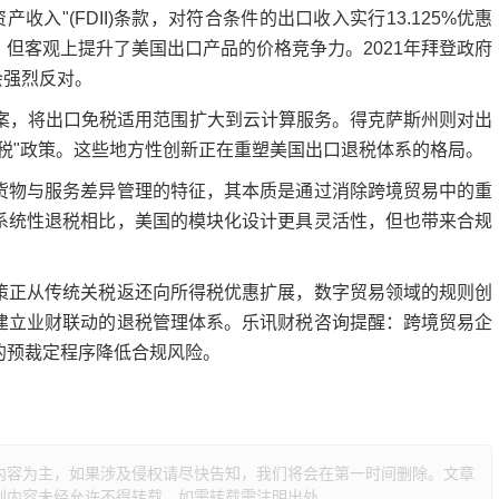
入"(FDII)条款，对符合条件的出口收入实行13.125%优惠
但客观上提升了美国出口产品的价格竞争力。2021年拜登政府
协会强烈反对。
6法案，将出口免税适用范围扩大到云计算服务。得克萨斯州则对出
税"政策。这些地方性创新正在重塑美国出口退税体系的格局。
物与服务差异管理的特征，其本质是通过消除跨境贸易中的重
系统性退税相比，美国的模块化设计更具灵活性，但也带来合规
正从传统关税返还向所得税优惠扩展，数字贸易领域的规则创
建立业财联动的退税管理体系。乐讯财税咨询提醒：跨境贸易企
的预裁定程序降低合规风险。
内容为主，如果涉及侵权请尽快告知，我们将会在第一时间删除。文章
创内容未经允许不得转载，如需转载需注明出处。